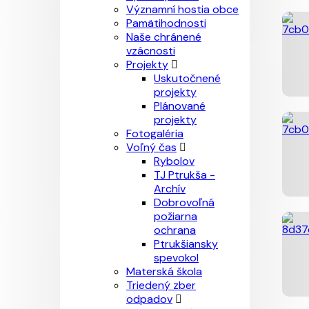
Významní hostia obce
Pamätihodnosti
Naše chránené
vzácnosti
Projekty
Uskutočnené
projekty
Plánované
projekty
Fotogaléria
Voľný čas
Rybolov
TJ Ptrukša -
Archív
Dobrovoľná
požiarna
ochrana
Ptrukšiansky
spevokol
Materská škola
Triedený zber
odpadov