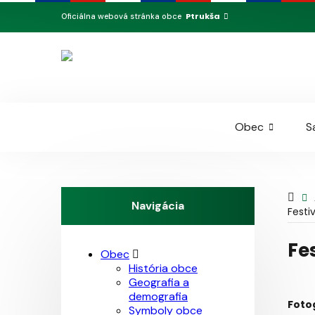
Ptrukša
Oficiálna webová stránka obce
Obec
S
Navigácia
Festi
Fe
Obec
História obce
Geografia a
demografia
Foto
Symboly obce