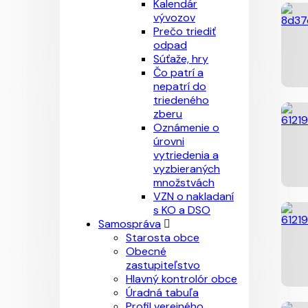
Kalendár
vývozov
Prečo triediť
odpad
Súťaže, hry
Čo patrí a
nepatrí do
triedeného
zberu
Oznámenie o
úrovni
vytriedenia a
vyzbieraných
množstvách
VZN o nakladaní
s KO a DSO
Samospráva
Starosta obce
Obecné
zastupiteľstvo
Hlavný kontrolór obce
Úradná tabuľa
Profil verejného