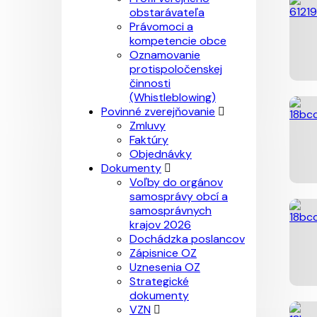
obstarávateľa
Právomoci a
kompetencie obce
Oznamovanie
protispoločenskej
činnosti
(Whistleblowing)
Povinné zverejňovanie
Zmluvy
Faktúry
Objednávky
Dokumenty
Voľby do orgánov
samosprávy obcí a
samosprávnych
krajov 2026
Dochádzka poslancov
Zápisnice OZ
Uznesenia OZ
Strategické
dokumenty
VZN