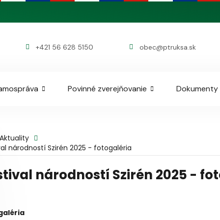
+421 56 628 5150
obec@ptruksa.sk
amospráva
Povinné zverejňovanie
Dokumenty
Aktuality
val národností Szirén 2025 - fotogaléria
stival národností Szirén 2025 - fo
galéria